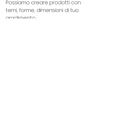
Possiamo creare prodotti con 
temi, forme, dimensioni di tuo 
gradimento.
E ricordati che sei nel mondo 
della personalizzazione!!!
Assistenza telefonica tramite 
chat e Whatsapp
SCOPRI DI PIU E
CONTATTAMI
Benvenuto nel nostro negozio
online, offriamo prodotti di