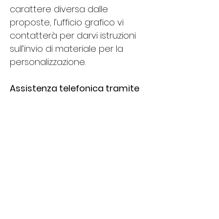
carattere diversa dalle 
proposte, l’ufficio grafico vi 
contatterà per darvi istruzioni 
sull’invio di materiale per la 
personalizzazione.
Assistenza telefonica tramite 
chat e Whatsapp
SCOPRI DI PIU E
CONTATTAMI
Benvenuto nel nostro negozio