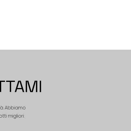
ATTAMI
ità. Abbiamo
ti migliori.