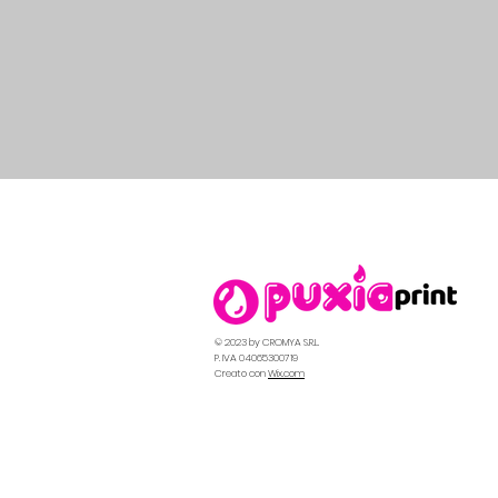
© 2023 by CROMYA S.R.L.
P. IVA 04065300719
Creato con
Wix.com