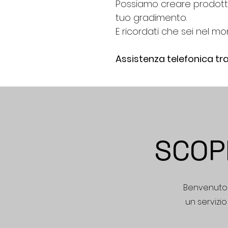
Possiamo creare prodotti 
tuo gradimento.
E ricordati che sei nel mo
Assistenza telefonica t
SCOPR
Benvenuto n
un servizio