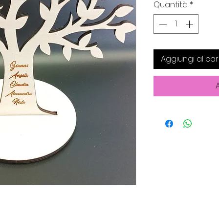
Quantità
*
Aggiungi al car